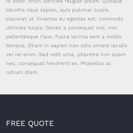
id dolor. Proin ultricies feugiat ipsum. Quisque
lobortis risus sapien, quis pulvinar turpis
placerat ut. Vivamus eu egestas est, commodo
ultricies turpis. Donec a consequat nisi, non
pellentesque risus. Fusce lacinia sem a mollis
tempus. Etiam in sapien non odio ornare iaculis
vel vel enim. Sed velit urna, pharetra non quam
nec, consequat hendrerit ex. Phasellus ac
rutrum diam.
FREE QUOTE