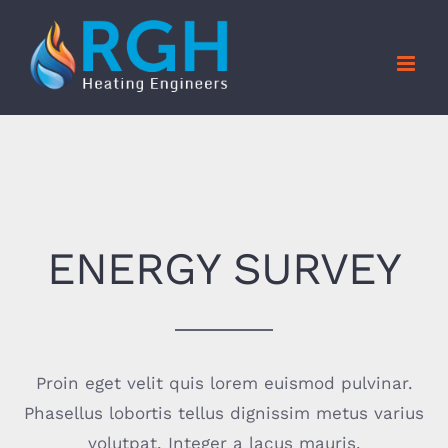
Skip
to
content
ENERGY SURVEY
Proin eget velit quis lorem euismod pulvinar.
Phasellus lobortis tellus dignissim metus varius
volutpat. Integer a lacus mauris.